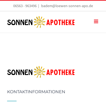
Zum
06563 - 963496
|
badem@loewen-sonnen-apo.de
Inhalt
springen
KONTAKTINFORMATIONEN