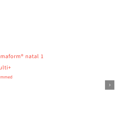
emaform® natal 1
lti+
rmmed