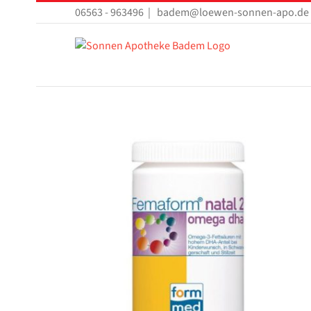
Zum
06563 - 963496
|
badem@loewen-sonnen-apo.de
Inhalt
springen