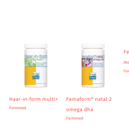
F
mu
Fo
Haar-in-form multi+
Femaform® natal 2
Formmed
omega dha
Formmed