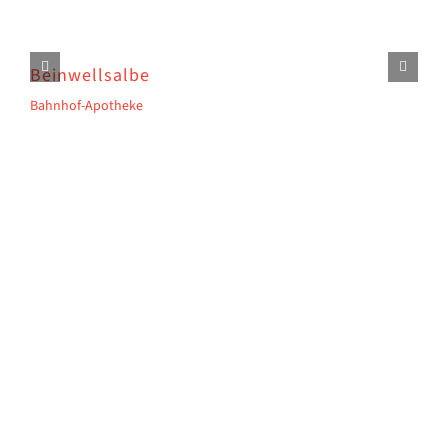
Beinwellsalbe
R
Bahnhof-Apotheke
Ba