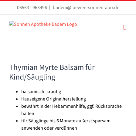
Zum
06563 - 963496
|
badem@loewen-sonnen-apo.de
Inhalt
springen
Thymian Myrte Balsam für
Kind/Säugling
balsamisch, krautig
Hauseigene Originalherstellung
bewährt in der Hebammenhilfe, ggf. Rücksprache
halten
für Säuglinge bis 6 Monate äußerst sparsam
anwenden oder verdünnen